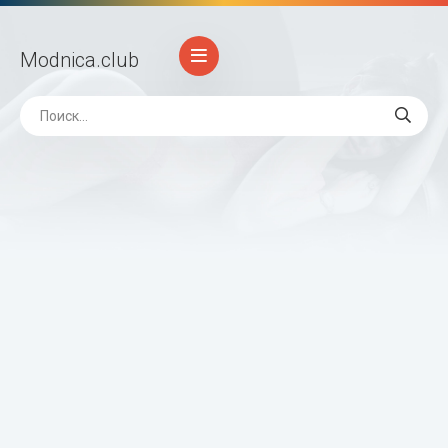
Modnica
.club