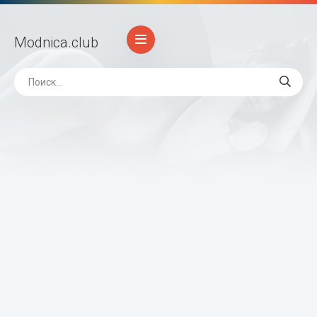
Modnica
.club