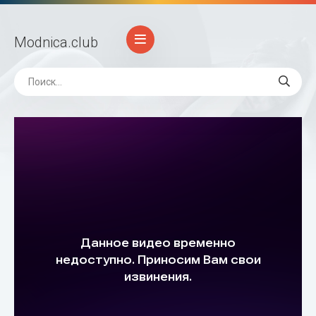
Modnica
.club