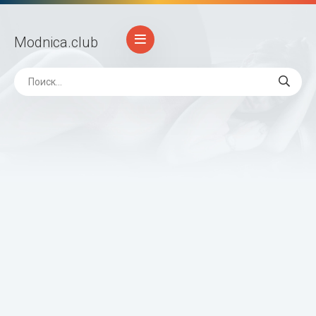
Modnica
.club