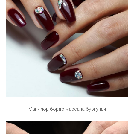
Маникюр бордо марсала бургунди