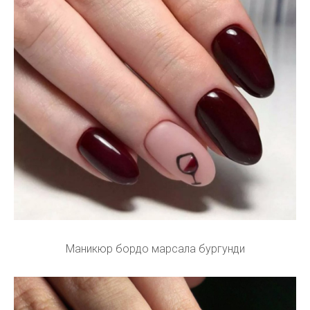
Маникюр бордо марсала бургунди