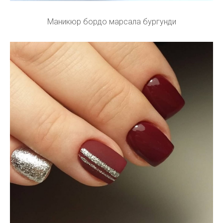
Маникюр бордо марсала бургунди