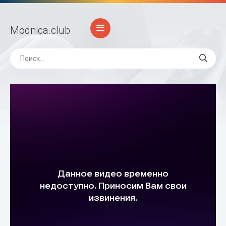
Modnica
.club