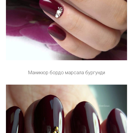
Маникюр бордо марсала бургунди