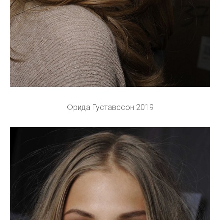
Фрида Густавссон 2019