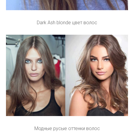
Dark Ash blonde цвет волос
Модные русые оттенки волос