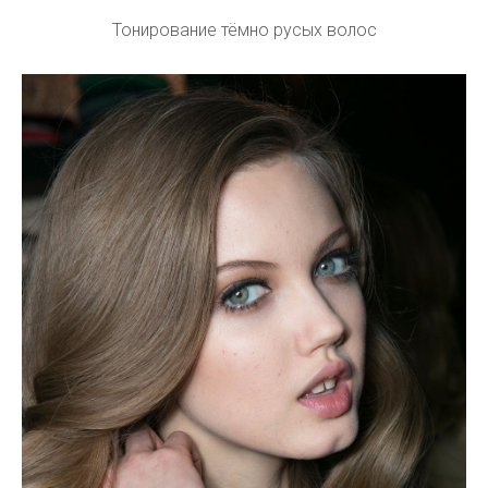
Тонирование тёмно русых волос