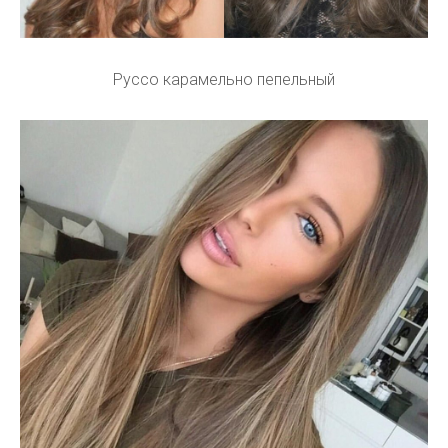
Руссо карамельно пепельный