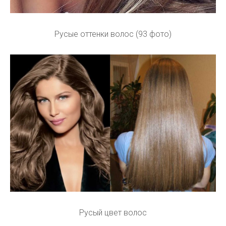
Русые оттенки волос (93 фото)
Русый цвет волос