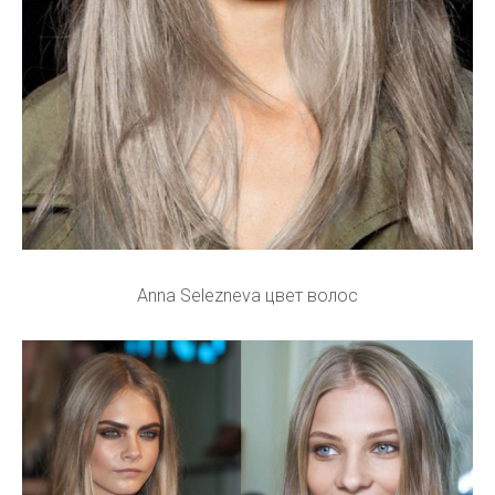
Anna Selezneva цвет волос