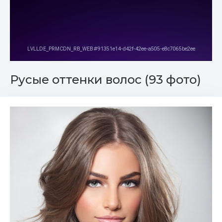
Русые оттенки волос (93 фото)