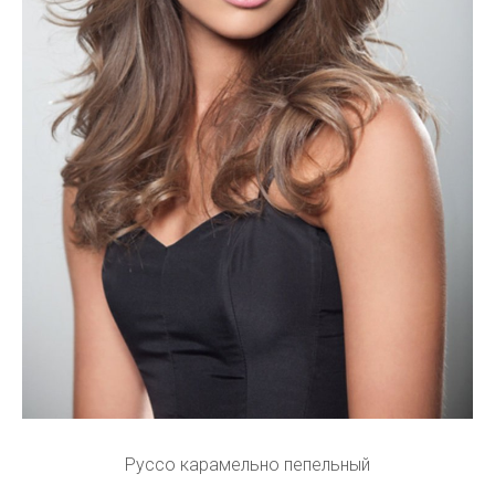
Руссо карамельно пепельный