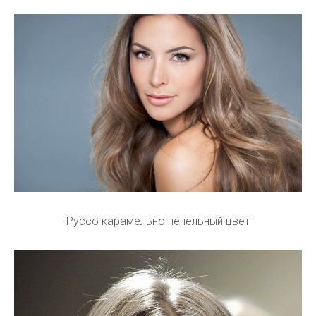
Руссо карамельно пепельный цвет