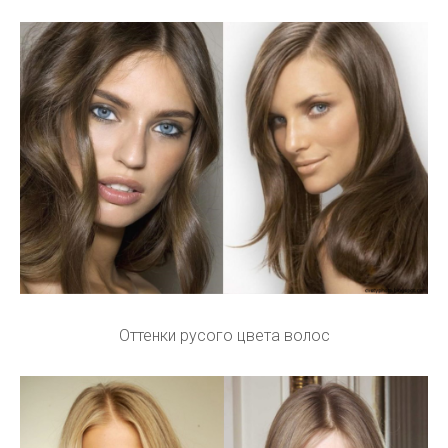
Оттенки русого цвета волос