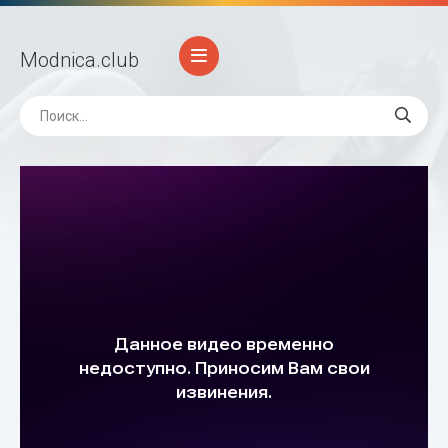
Modnica
.club