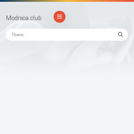
Modnica
.club