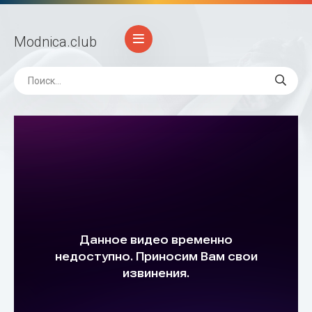
Modnica
.club