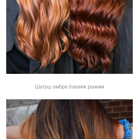
Шатуш омбре балаяж рыжим