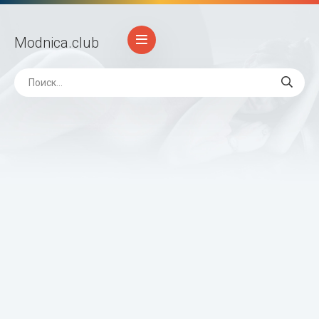
Modnica
.club