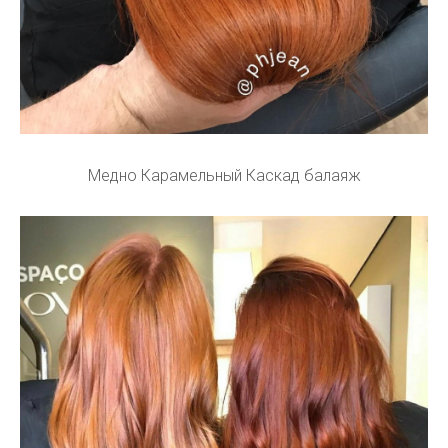
Медно Карамельный Каскад балаяж