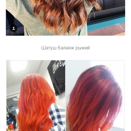
Шатуш балаяж рыжий