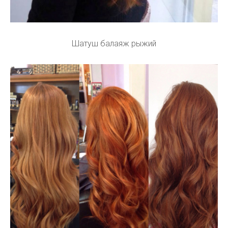
Шатуш балаяж рыжий