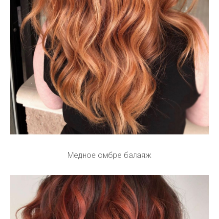
Медное омбре балаяж