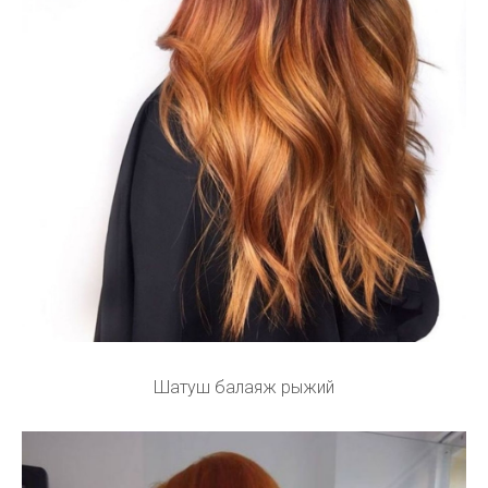
Шатуш балаяж рыжий