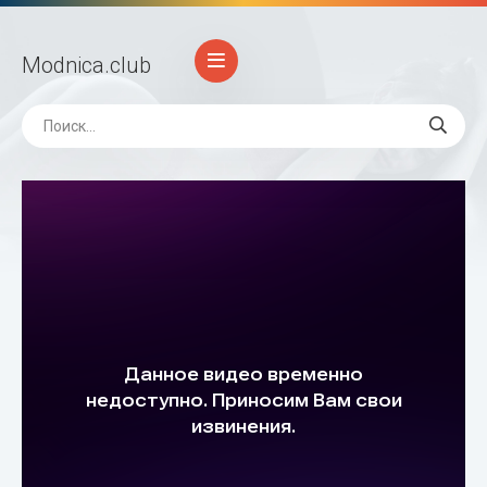
Modnica
.club