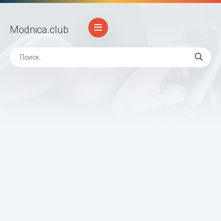
Modnica
.club