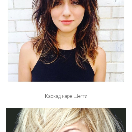
Каскад каре Шегги