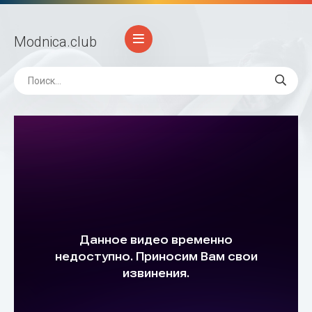
Modnica
.club