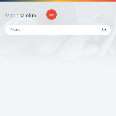
Modnica
.club