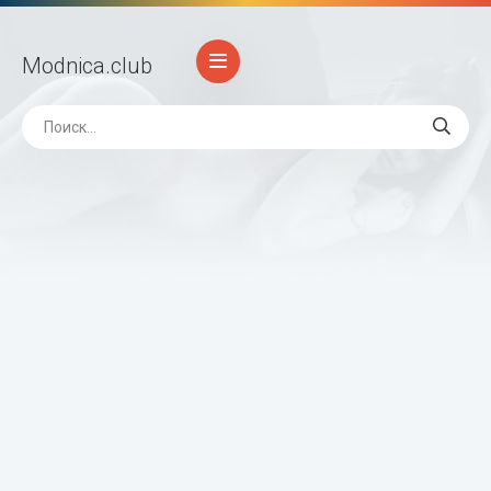
Modnica
.club