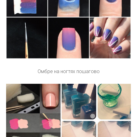
Омбре на ногтях пошагово