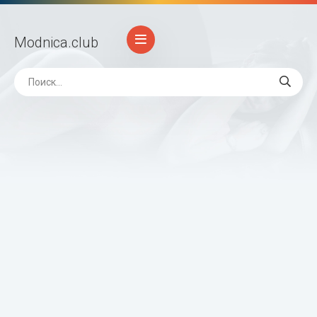
Modnica
.club