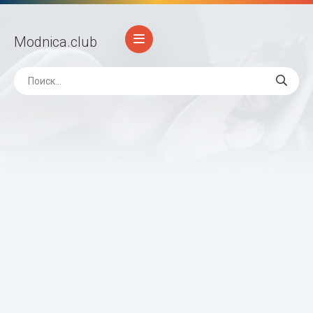
Modnica
.club