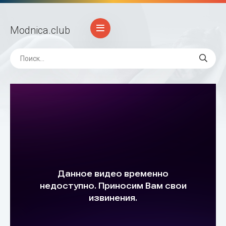
Modnica
.club