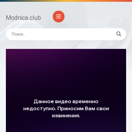
Modnica
.club