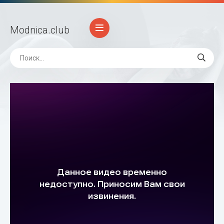
Modnica
.club