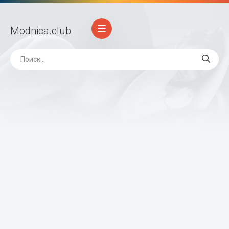
Modnica
.club