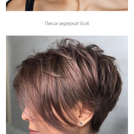
Пикси андеркат Боб