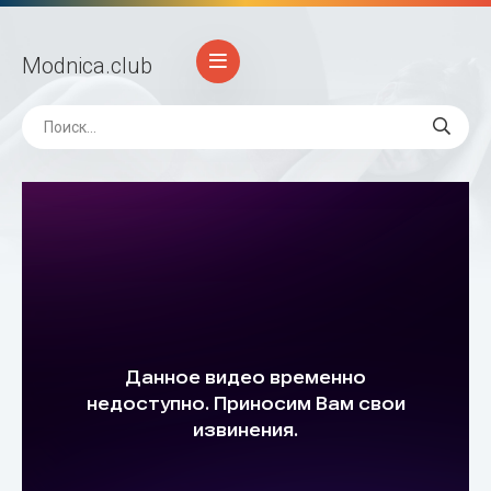
Modnica
.club