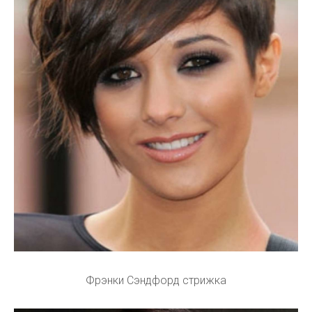
Фрэнки Сэндфорд стрижка