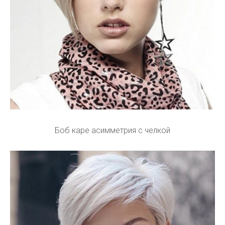
Боб каре асимметрия с челкой