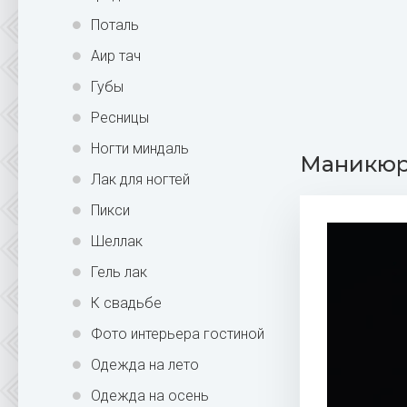
Поталь
Аир тач
Губы
Ресницы
Ногти миндаль
Маникюр 
Лак для ногтей
Пикси
Шеллак
Гель лак
К свадьбе
Фото интерьера гостиной
Одежда на лето
Одежда на осень