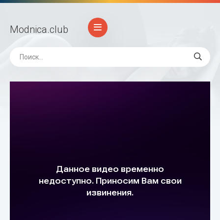
Modnica
.club