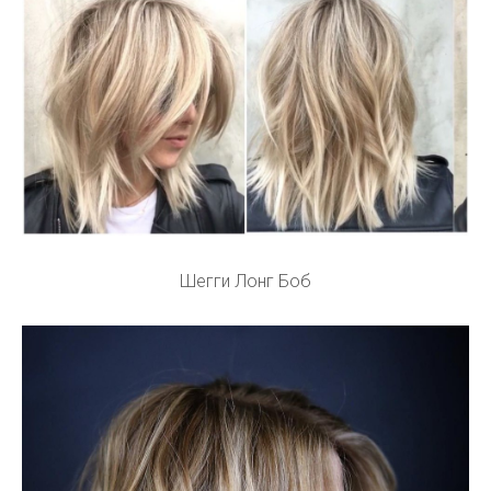
Шегги Лонг Боб