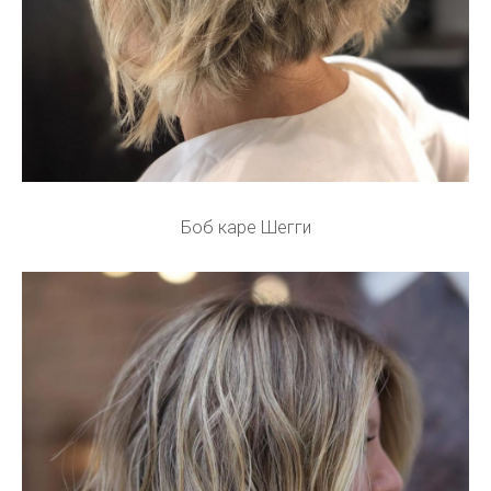
Боб каре Шегги