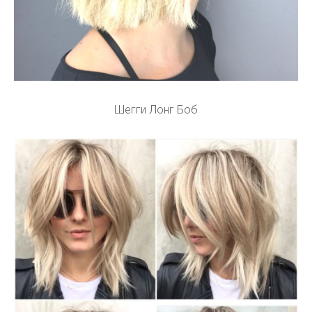
Шегги Лонг Боб