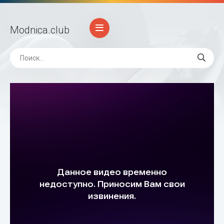
Modnica
.club