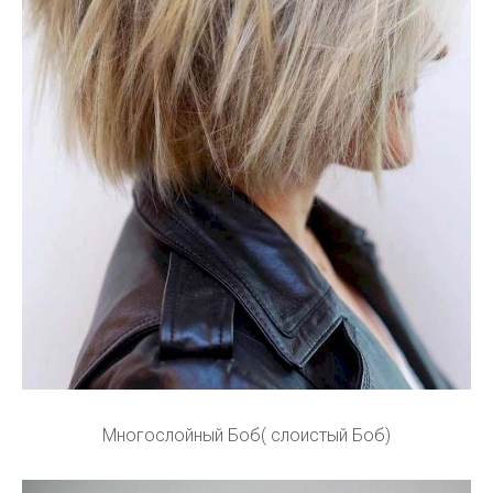
Многослойный Боб( слоистый Боб)