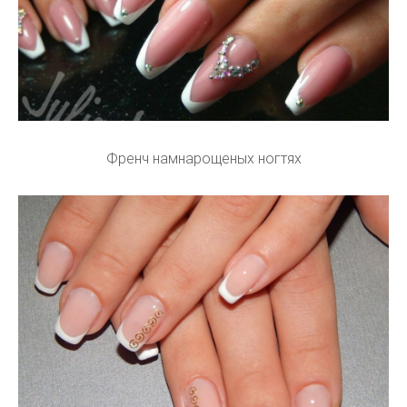
Френч намнарощеных ногтях