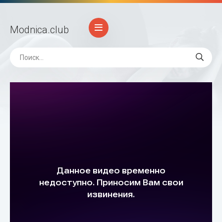
Modnica
.club