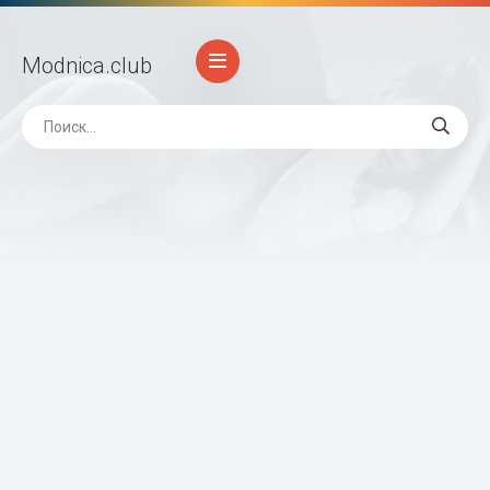
Modnica
.club