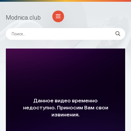
Modnica
.club