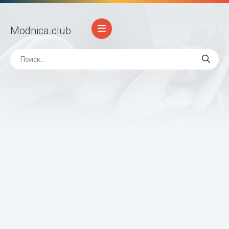
Modnica
.club