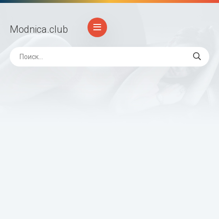
Modnica
.club