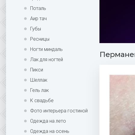
Поталь
Аир тач
Губы
Ресницы
Ногти миндаль
Перманен
Лак для ногтей
Пикси
Шеллак
Гель лак
К свадьбе
Фото интерьера гостиной
Одежда на лето
Одежда на осень