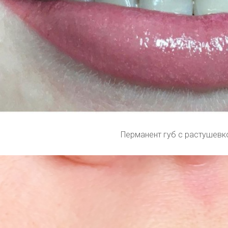
Перманент губ с растушевк