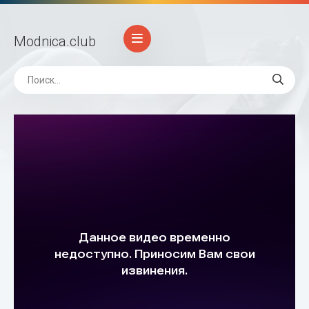
Modnica
.club