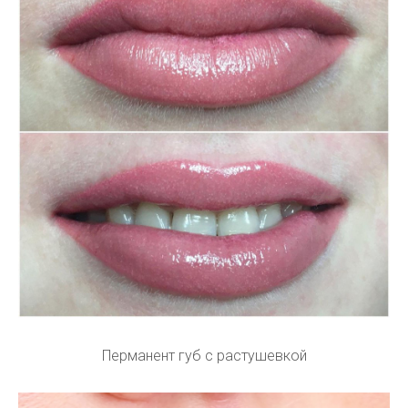
Перманент губ с растушевкой