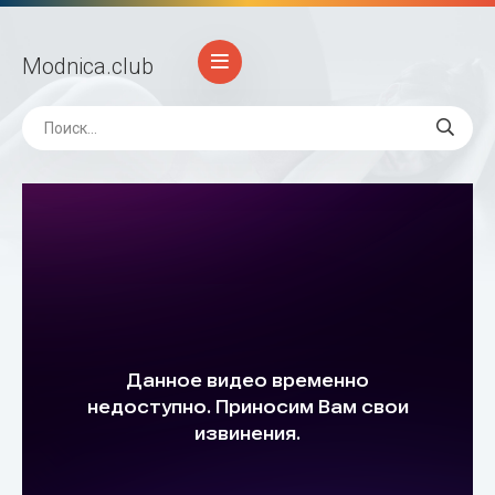
Modnica
.club