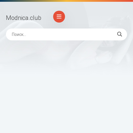
Modnica
.club