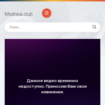
Modnica
.club