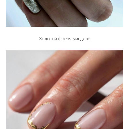
Золотой френч миндаль