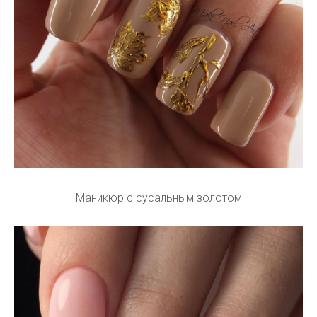
Маникюр с сусальным золотом