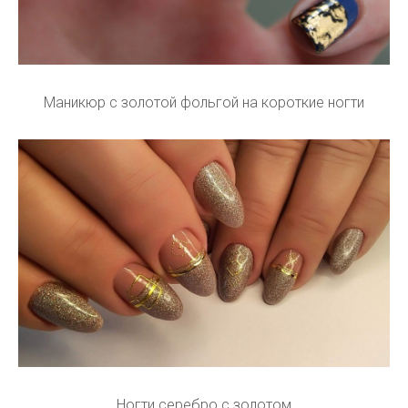
Маникюр с золотой фольгой на короткие ногти
Ногти серебро с золотом