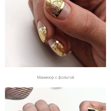
Маникюр с фольгой