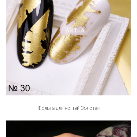
Фольга для ногтей Золотая