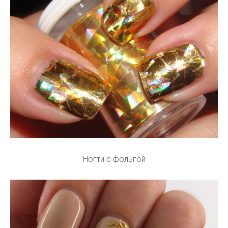
Ногти с фольгой