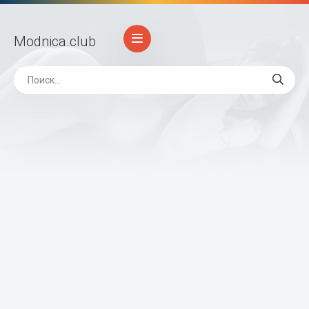
Modnica
.club