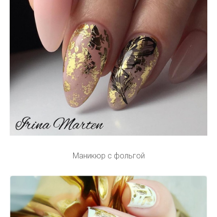
Маникюр с фольгой