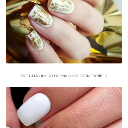
Ногти маникюр белый с золотом фольга