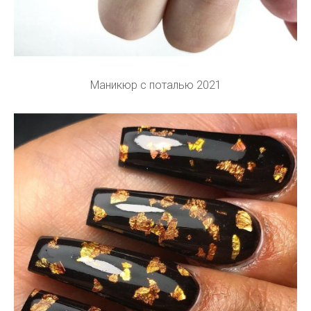
Маникюр с поталью 2021