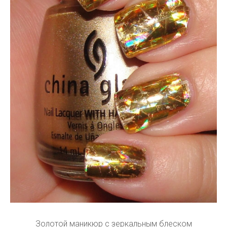
Золотой маникюр с зеркальным блеском