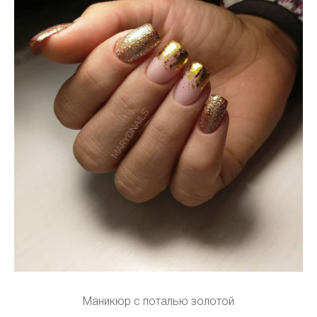
Маникюр с поталью золотой