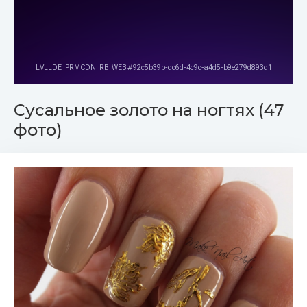
Сусальное золото на ногтях (47
фото)