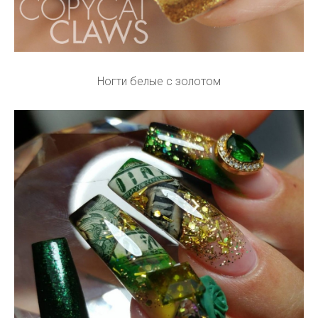
Ногти белые с золотом