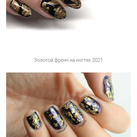
Золотой френч на ногтях 2021