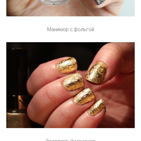
Маникюр с фольгой