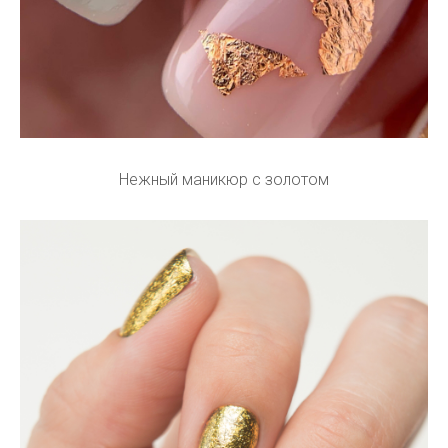
Нежный маникюр с золотом