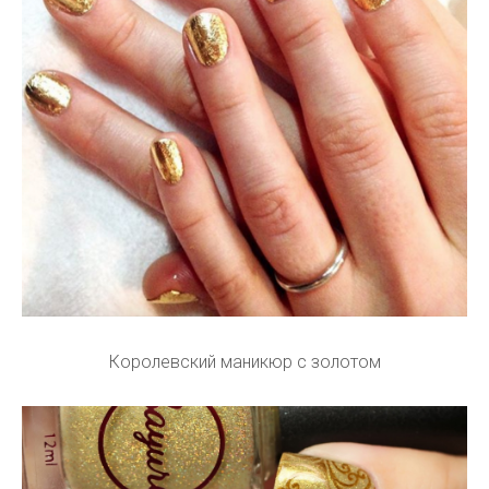
Королевский маникюр с золотом