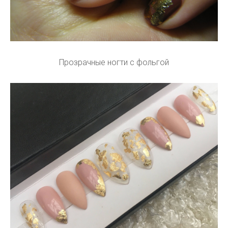
Прозрачные ногти с фольгой