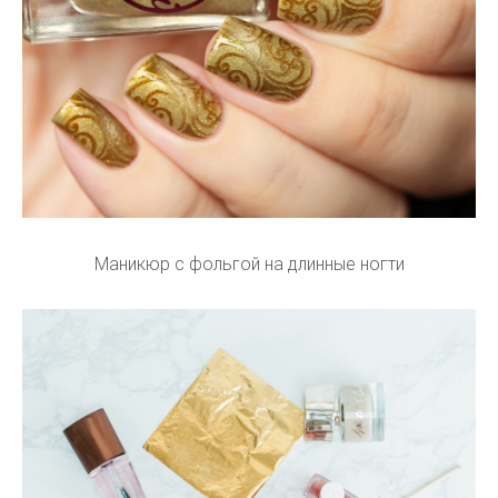
Маникюр с фольгой на длинные ногти