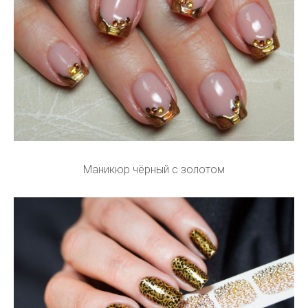
Маникюр чёрный с золотом