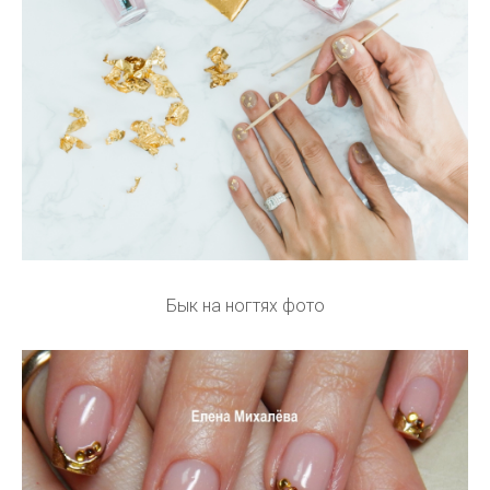
Бык на ногтях фото