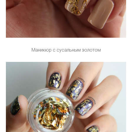
Маникюр с сусальным золотом