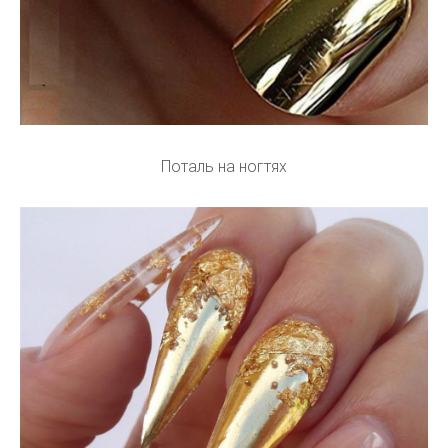
Поталь на ногтях