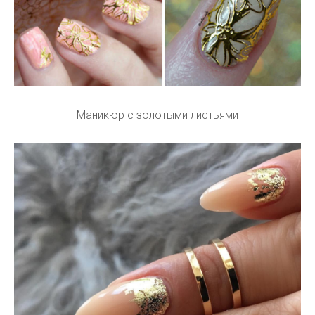
Маникюр с золотыми листьями