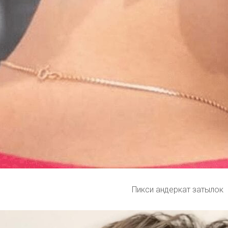
Пикси андеркат затылок